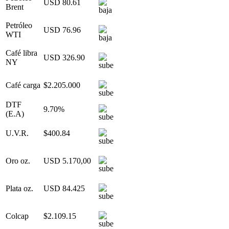
USD 80.61
Brent
Petróleo
USD 76.96
WTI
Café libra
USD 326.90
NY
Café carga
$2.205.000
DTF
9.70%
(E.A)
U.V.R.
$400.84
Oro oz.
USD 5.170,00
Plata oz.
USD 84.425
Colcap
$2.109.15