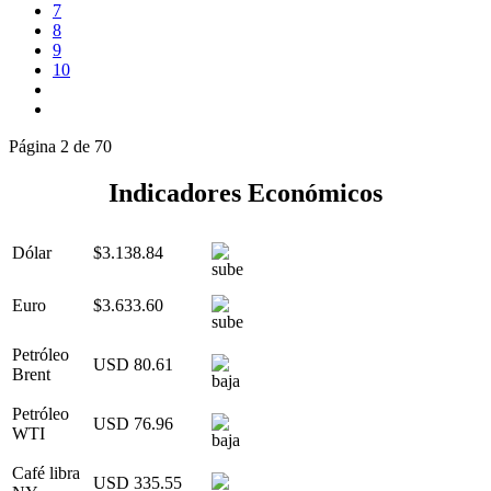
7
8
9
10
Página 2 de 70
Indicadores Económicos
Dólar
$3.138.84
Euro
$3.633.60
Petróleo
USD 80.61
Brent
Petróleo
USD 76.96
WTI
Café libra
USD 335.55