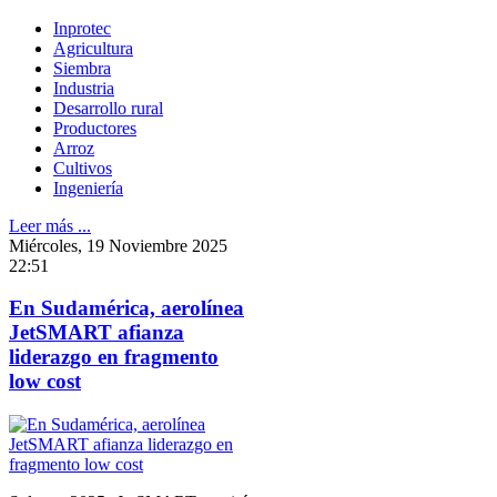
Inprotec
Agricultura
Siembra
Industria
Desarrollo rural
Productores
Arroz
Cultivos
Ingeniería
Leer más ...
Miércoles, 19 Noviembre 2025
22:51
En Sudamérica, aerolínea
JetSMART afianza
liderazgo en fragmento
low cost