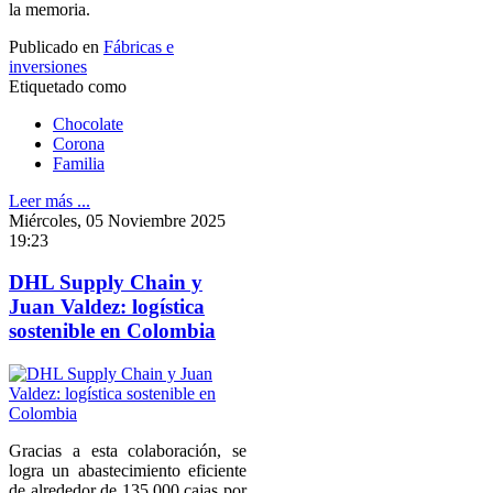
la memoria.
Publicado en
Fábricas e
inversiones
Etiquetado como
Chocolate
Corona
Familia
Leer más ...
Miércoles, 05 Noviembre 2025
19:23
DHL Supply Chain y
Juan Valdez: logística
sostenible en Colombia
Gracias a esta colaboración, se
logra un abastecimiento eficiente
de alrededor de 135.000 cajas por