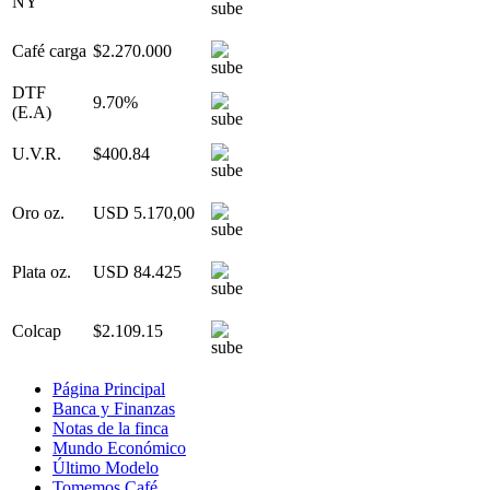
NY
Café carga
$2.270.000
DTF
9.70%
(E.A)
U.V.R.
$400.84
Oro oz.
USD 5.170,00
Plata oz.
USD 84.425
Colcap
$2.109.15
Página Principal
Banca y Finanzas
Notas de la finca
Mundo Económico
Último Modelo
Tomemos Café