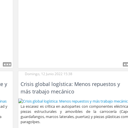
Domingo, 12 Junio 2022 15:38
e y
Crisis global logística: Menos repuestos y
más trabajo mecánico
dad y
La escasez es crítica en autopartes con componentes eléctrica
piezas estructurales y amovibles de la carrocería (Cap
a
guardafangos, marcos laterales, puertas) y piezas plásticas co
paragolpes.