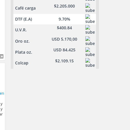
$2.205.000
Café carga
DTF (E.A)
9.70%
$400.84
U.V.R.
USD 5.170,00
Oro oz.
USD 84.425
Plata oz.
$2.109.15
Colcap
 y
 y
ar