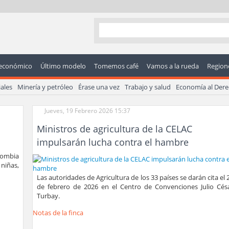
económico
Último modelo
Tomemos café
Vamos a la rueda
Regione
ales
Minería y petróleo
Érase una vez
Trabajo y salud
Economía al Der
Jueves, 19 Febrero 2026 15:37
Ministros de agricultura de la CELAC
impulsarán lucha contra el hambre
olombia
 niñas,
Las autoridades de Agricultura de los 33 países se darán cita el 
de febrero de 2026 en el Centro de Convenciones Julio Cés
Turbay.
Notas de la finca