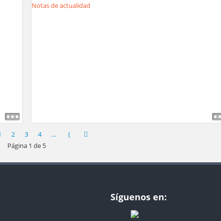
Notas de actualidad
1
2
3
4
...
Página 1 de 5
Síguenos en: