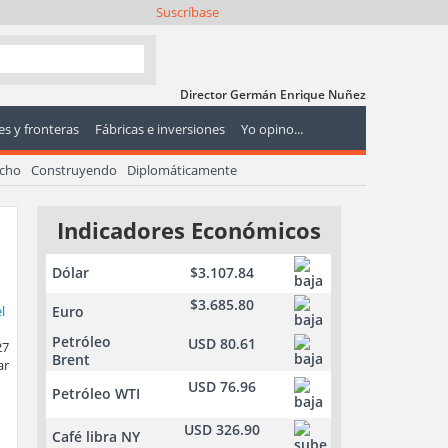
Suscríbase
Director Germán Enrique Nuñez
s y fronteras
Fábricas e inversiones
Yo opino...
echo
Construyendo
Diplomáticamente
Indicadores Económicos
Dólar
$3.107.84
$3.685.80
Euro
Petróleo
USD 80.61
27
Brent
ar
USD 76.96
Petróleo WTI
USD 326.90
Café libra NY