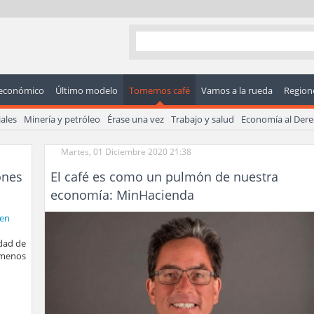
económico
Último modelo
Tomemos café
Vamos a la rueda
Regione
ales
Minería y petróleo
Érase una vez
Trabajo y salud
Economía al Der
Martes, 01 Diciembre 2020 21:38
ones
El café es como un pulmón de nuestra
economía: MinHacienda
dad de
 menos