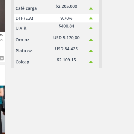
$2.205.000
Café carga
DTF (E.A)
9.70%
$400.84
U.V.R.
os
USD 5.170,00
Oro oz.
ño
USD 84.425
Plata oz.
$2.109.15
Colcap