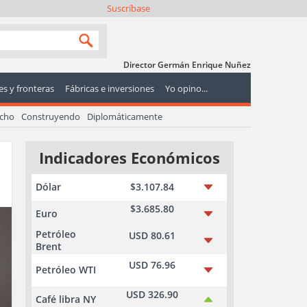
Suscríbase
Director Germán Enrique Nuñez
s y fronteras
Fábricas e inversiones
Yo opino...
echo
Construyendo
Diplomáticamente
Indicadores Económicos
Dólar
$3.107.84
$3.685.80
Euro
Petróleo
USD 80.61
Brent
USD 76.96
Petróleo WTI
USD 326.90
Café libra NY