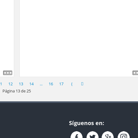
1
12
13
14
...
16
17
Página 13 de 25
Síguenos en: