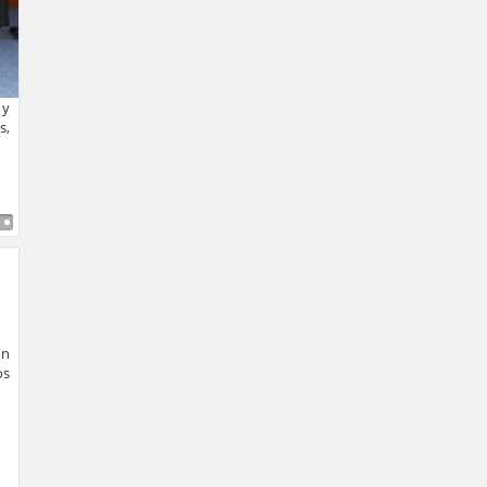
 y
s,
on
os