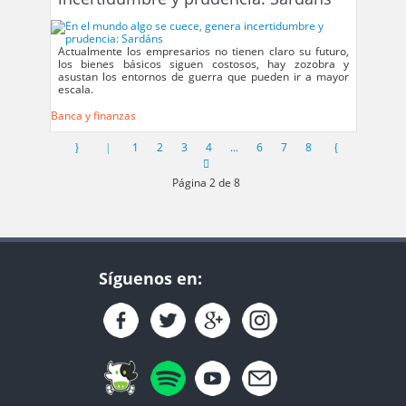
Actualmente los empresarios no tienen claro su futuro,
los bienes básicos siguen costosos, hay zozobra y
asustan los entornos de guerra que pueden ir a mayor
escala.
Banca y finanzas
1
2
3
4
...
6
7
8
Página 2 de 8
Síguenos en: